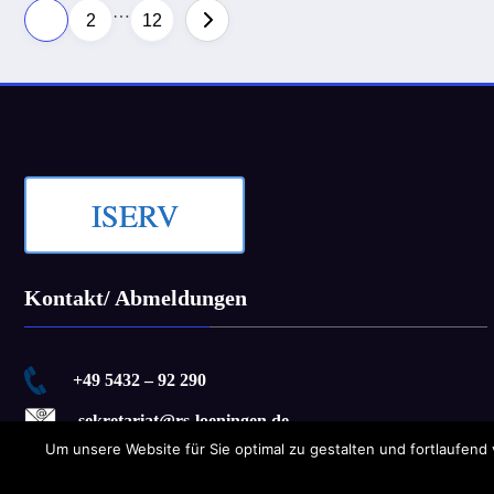
…
Seitennummerierung
1
2
12
der
Beiträge
ISERV
Kontakt/ Abmeldungen
+49 5432 – 92 290
sekretariat@rs-loeningen.de
Um unsere Website für Sie optimal zu gestalten und fortlaufen