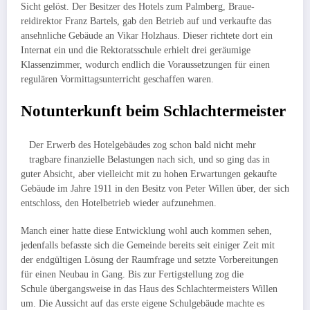
Sicht gelöst. Der Be­sitzer des Hotels zum Palmberg, Braue­
reidirektor Franz Bartels, gab den Be­trieb auf und verkaufte das
ansehnliche Gebäude an Vikar Holz­haus. Dieser richtete dort ein
Internat ein und die Rektoratsschule erhielt drei geräumige
Klassenzimmer, wodurch endlich die Voraussetzungen für einen
regulären Vormittagsunterricht geschaffen waren.
Notunterkunft beim Schlachtermeister
Der Erwerb des Hotelgebäudes zog schon bald nicht mehr
tragbare finan­zielle Belastungen nach sich, und so ging das in
guter Absicht, aber vielleicht mit zu hohen Erwartungen gekaufte
Gebäude im Jahre 1911 in den Besitz von Peter Willen über, der sich
entschloss, den Hotelbetrieb wieder aufzu­nehmen.
Manch einer hatte diese Entwicklung wohl auch kommen sehen,
jeden­falls befasste sich die Gemeinde bereits seit einiger Zeit mit
der end­gültigen Lösung der Raumfrage und setzte Vorbereitungen
für einen Neubau in Gang. Bis zur Fertigstellung zog die
Schule übergangsweise in das Haus des Schlachtermeisters Willen
um. Die Aussicht auf das erste eigene Schul­gebäude machte es