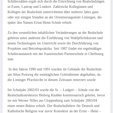
Schülerzahlen ergab sich durch die Einrichtung von Realschulzügen
in Essen, Lastrup und Lindern. Zahlreiche Kolleginnen und
Kollegen der Realschule unterrichteten über mehrere Jahre ganz
oder mit einigen Stunden an der Orientierungsstufe Löningen, die
später den Namen Ernst-Henn-Schule er­hielt.
Zu den wesentlichen inhaltlichen Veränderungen an der Realschule
gehören unter anderem die Einführung von Wahlpflichtkursen und
neuen Technologien im Unterricht sowie die Durchführung von
Pro­jekten und Betriebspraktika. Seit 1987 findet ein regelmäßiger
Schüler­austausch mit der französischen Partnerschule in Cherbourg
statt.
In den Jahren 1990 und 1991 wurden im Gebäude der Realschule
am Alten Postweg die sonntäglichen Gottesdienste abgehalten, da
die Löninger Pfarr­kirche in diesem Zeitraum renoviert wurde.
Im Schuljahr 2002/03 wurde die St. – Ludgeri – Schule von der
Realschulkon­rektorin Hedwig Knabke kommissarisch geleitet, bevor
sie mit Werner Nilles aus Cloppenburg zum Schuljahr 2003/04
einen neuen Rektor erhielt. Der Realschullehrer für Deutsch und
Katholische Religion war zuvor Konrektor an der Ernst – Henn –