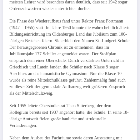
meisten Lehrer wird besonders daran deutlich, dass seit 1942 sogar
Ordens­schwestern wieder unterrichten durften.
Die Phase des Wiederaufbaus fand unter Rektor Franz Fortmann
(1947 – 1955) statt. Im Jahre 1950 konnte die wahrscheinlich älteste
Bildungs­ein­richtung im Oldenburger Land das Jubiläum zum 100-
jährigen Be­stehen feiern. Sie erhielt den Namen St.-Ludgeri-Schule.
Der heraus­gegebenen Chronik ist zu entnehmen, dass im
Jubiläumsjahr 177 Schüler angemeldet waren. Der Stoffplan
entsprach dem einer Ober­schule. Durch verstärkten Unterricht in
Griechisch und Latein fanden die Schüler nach Klasse 9 sogar
Anschluss an das humanistische Gymna­sium. Nur die Klasse 10
wurde als reine Mittelschulklasse geführt. Zahlenmäßig fand auch
zu dieser Zeit der gymnasiale Aufbauzug weit größeren Zuspruch
als der Mittelschulzweig.
Seit 1955 leitete Oberstudienrat Theo Sitterberg, der dem
Kollegium bereits seit 1937 angehört hatte, die Schule. In seine 18-
jährige Amtszeit fielen große bauliche und strukturelle
Veränderungen.
Neben dem Ausbau der Fachräume sowie deren Ausstattung mit