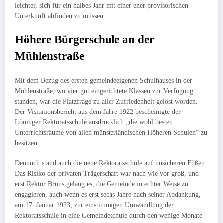
leichter, sich für ein halbes Jahr mit einer eher proviso­rischen
Unterkunft abfinden zu müssen.
Höhere Bürgerschule an der
Mühlenstraße
Mit dem Bezug des ersten gemeindeeigenen Schul­hauses in der
Mühlen­straße, wo vier gut ein­gerichtete Klassen zur Verfügung
standen, war die Platzfrage zu aller Zufriedenheit gelöst worden.
Der Visitations­bericht aus dem Jahre 1922 bescheinigte der
Löninger Rektoratsschule ausdrücklich „die wohl besten
Unterrichtsräume von allen münsterländi­schen Höheren Schulen“ zu
besitzen.
Dennoch stand auch die neue Rektoratsschule auf unsicheren Füßen.
Das Risiko der privaten Trägerschaft war nach wie vor groß, und
erst Rektor Bruns gelang es, die Gemeinde in echter Weise zu
engagieren, auch wenn es erst sechs Jahre nach seiner Abdankung,
am 17. Januar 1923, zur ein­stimmigen Umwandlung der
Rektoratsschule in eine Ge­meindeschule durch den wenige Monate