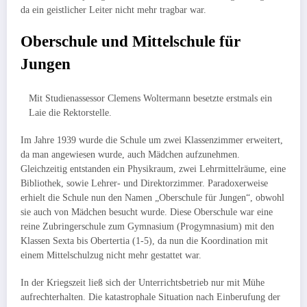
da ein geist­licher Leiter nicht mehr tragbar war.
Oberschule und Mittelschule für
Jungen
Mit Studienassessor Clemens Woltermann besetzte erstmals ein
Laie die Rektorstelle.
Im Jahre 1939 wurde die Schule um zwei Klassenzimmer erweitert,
da man angewiesen wurde, auch Mädchen aufzunehmen.
Gleichzeitig ent­standen ein Physikraum, zwei Lehrmittelräume, eine
Bibliothek, sowie Lehrer- und Direk­torzimmer. Paradoxerweise
erhielt die Schule nun den Namen „Oberschule für Jungen“, obwohl
sie auch von Mädchen besucht wurde. Diese Oberschule war eine
reine Zubringerschule zum Gymna­sium (Progymnasium) mit den
Klassen Sexta bis Obertertia (1-5), da nun die Koordination mit
einem Mittel­schulzug nicht mehr gestattet war.
In der Kriegszeit ließ sich der Unterrichtsbetrieb nur mit Mühe
aufrecht­erhal­ten. Die katastrophale Situation nach Einberufung der