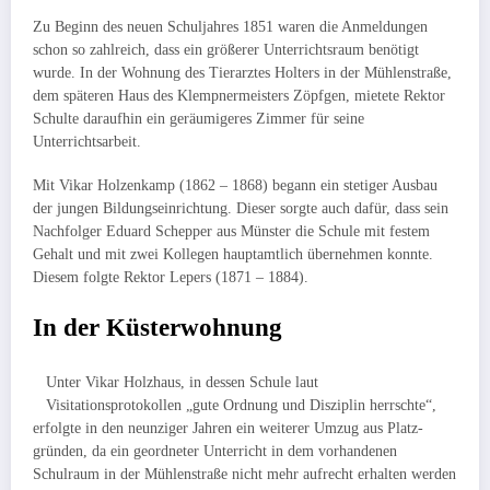
Zu Beginn des neuen Schuljahres 1851 waren die Anmeldungen
schon so zahl­reich, dass ein größerer Unterrichtsraum benötigt
wurde. In der Wohnung des Tierarztes Holters in der Mühlenstraße,
dem späteren Haus des Klemp­nermeis­ters Zöpfgen, mietete Rektor
Schulte daraufhin ein geräumigeres Zimmer für seine
Unterrichtsarbeit.
Mit Vikar Holzenkamp (1862 – 1868) begann ein stetiger Ausbau
der jungen Bildungseinrichtung. Dieser sorgte auch dafür, dass sein
Nach­folger Eduard Schepper aus Münster die Schule mit festem
Gehalt und mit zwei Kollegen hauptamtlich übernehmen konnte.
Diesem folgte Rektor Lepers (1871 – 1884).
In der Küsterwohnung
Unter Vikar Holzhaus, in dessen Schule laut
Visitationsprotokollen „gute Ordnung und Disziplin herrschte“,
erfolgte in den neun­ziger Jahren ein weite­rer Umzug aus Platz­
gründen, da ein ge­ordneter Unterricht in dem vorhande­nen
Schulraum in der Mühlenstraße nicht mehr aufrecht er­halten werden