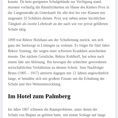
konnte. Da kein geeignetes Schul­gebäude zur Verfügung stand,
mussten vorläufig die Räumlichkeiten im Hause des Küsters Prox in
der Langenstraße als Unterkunft für alle drei bis vier Klassen mit
ins­gesamt 33 Schülern dienen. Prox war neben seiner kirchlichen
Tätigkeit als zweite Lehrkraft an der nach wie vor privat geführten
Schule tätig.
1899 trat Rektor Holzhaus aus der Schulleitung zurück, um sich
ganz der Seelsorge in Löningen zu widmen. Es folgte für fünf Jahre
Rektor Sonntag, der wegen einer schweren Krankheit ausscheiden
musste. Der nächste Geist­liche, Rektor Kohlhoff, bat schon nach
einem Jahr um Ab­lösung. Ihn be­wogen die schlechter gewordenen
wirtschaftlichen Ver­hältnisse zu diesem Schritt. Sein Nachfolger
Bruns (1905 – 1917) amtierte dagegen mit 12 Jahren ungewöhnlich
lange, er bemühte sich mit großem Einsatz um die Erhaltung der
Schule und ihre Weiter­entwicklung.
Im Hotel zum Palmberg
Im Jahre 1907 schienen die Raumprobleme, unter denen die
Schule von Beginn an gelitten hatte, mit einem Schlage auf lange