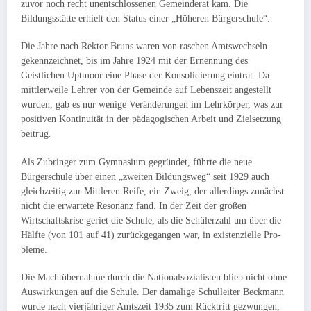
zuvor noch recht unentschlos­senen Gemeinderat kam. Die
Bildungsstätte erhielt den Status einer „Höheren Bürgerschule“.
Die Jahre nach Rektor Bruns waren von raschen Amtswechseln
gekenn­zeichnet, bis im Jahre 1924 mit der Ernennung des
Geistlichen Uptmoor eine Phase der Konsolidierung eintrat. Da
mittlerweile Lehrer von der Gemeinde auf Lebenszeit angestellt
wurden, gab es nur wenige Ver­änderungen im Lehrkörper, was zur
positiven Kontinuität in der pädago­gischen Arbeit und Zielsetzung
beitrug.
Als Zubringer zum Gymnasium gegründet, führte die neue
Bürgerschule über einen „zweiten Bildungsweg“ seit 1929 auch
gleichzeitig zur Mitt­leren Reife, ein Zweig, der allerdings zunächst
nicht die erwartete Reso­nanz fand. In der Zeit der großen
Wirtschaftskrise geriet die Schule, als die Schülerzahl um über die
Hälfte (von 101 auf 41) zurückgegangen war, in existenzielle Pro­
bleme.
Die Machtübernahme durch die Nationalsozialisten blieb nicht ohne
Auswir­kungen auf die Schule. Der damalige Schulleiter Beckmann
wurde nach vierjähriger Amtszeit 1935 zum Rücktritt gezwungen,