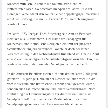
Mädchenmittelschule konnte die Raummisere nicht im
Entferntesten lösen. So beschloss im April des Jahres 1968 der
Löninger Gemeinderat den Neubau einer doppelzügigen Real­schule
am Alten Postweg, die am 12. Februar 1970 feierlich eingeweiht
werden konnte.
Im Jahre 1973 übergab Theo Sitterberg sein Amt an Bernhard
Beintken aus Elisabethfehn. Der Name des Pädagogen für
Mathematik und Katholische Religion bleibt mit der jüngeren
Schulentwicklung eng verbunden, konnte er doch bei seiner
Verabschiedung in den wohlverdienten Ruhestand im Juni 2002 auf
eine 29-jährige erfolgreiche Schulleitertätigkeit zurückblicken, die
weitaus längste in der gesamten Schulgeschichte überhaupt.
In die Amtszeit Beintkens fielen nicht nur das im Jahre 2000 groß
gefeierte 150-jährige Jubiläum der Realschule, aus dessen Anlass
vom Kollegium eine umfassende Chronik herausgegeben wurde,
sondern auch zahlreiche äußere und innere Veränderungen. Nach
Einführung der Orientierungsstufe für die Klassen 5 und 6 im
Schuljahr 1974/75 wurden an der Realschule nur noch vier
Schuljahrgänge unterrichtet. Eine weitere Abnahme der