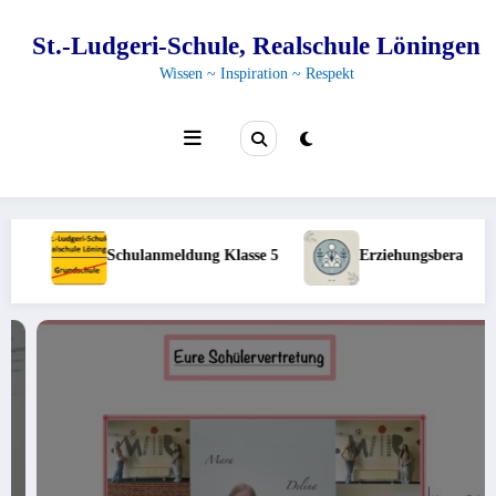
Zum
Inhalt
St.-Ludgeri-Schule, Realschule Löningen
springen
Wissen ~ Inspiration ~ Respekt
sa
Schulanmeldung Klasse 5
Erziehungsberatungsst